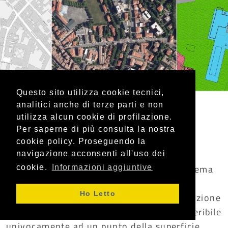
Questo sito utilizza cookie tecnici,
analitici anche di terze parti e non
utilizza alcun cookie di profilazione.
Sistema Informativo
Per saperne di più consulta la nostra
Territoriale (SIT)
cookie policy. Proseguendo la
navigazione acconsenti all'uso dei
Il Sistema Informativo Territoriale è il sistema
cookie.
Informazioni aggiuntive
attraverso il quale vengono gestiste le
Ho Letto
informazioni territoriali, dove per informazione
territoriale si intende un'informazione riferibile
univocamente ad un punto della superficie